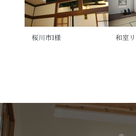
桜川市I様
和室リ